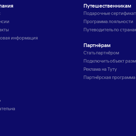
пания
Путешественникам
с
Подарочные сертифика
нсии
Программа лояльности
акты
Путеводитель по страна
овая информация
Партнёрам
Стать партнёром
Подключить объект раз
Реклама на Туту
Партнёрская программа
»
ательна