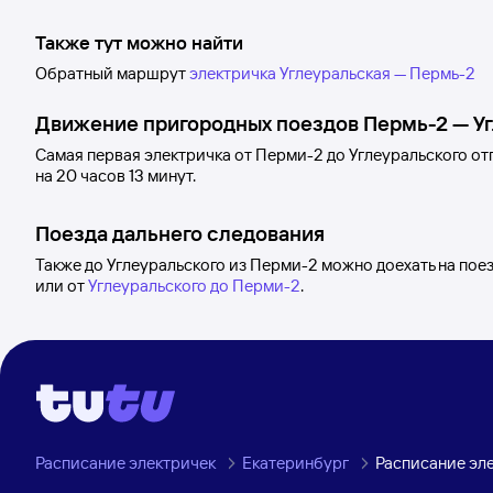
Также тут можно найти
Обратный маршрут
электричка Углеуральская — Пермь-2
Движение пригородных поездов
Пермь-2
—
У
Самая первая электричка от
Перми-2
до
Углеуральского
отп
на 20
часов 13
минут.
Поезда дальнего следования
Также до Углеуральского из Перми-2 можно доехать на пое
или от
Углеуральского до Перми-2
.
Расписание электричек
Екатеринбург
Расписание эл