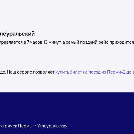
глеуральский
равляется в 7
часов 13
минут, а самый поздний рейс приходится
зде. Наш сервис позволяет
купить билет на поезд из Перми-2 до
ектричек Пермь → Углеуральская