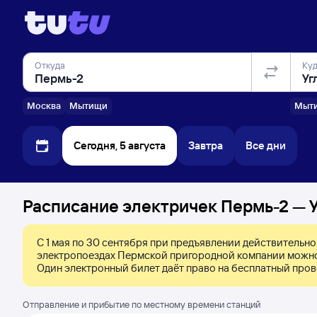
Откуда
Ку
Москва
Мытищи
Мыт
Сегодня, 5 августа
Завтра
Все дни
Расписание электричек Пермь-2 — У
С 1 мая по 30 сентября при предъявлении действительно
электропоездах Пермской пригородной компании можно 
Один электронный билет даёт право на бесплатный пров
Отправление и прибытие по местному времени станций