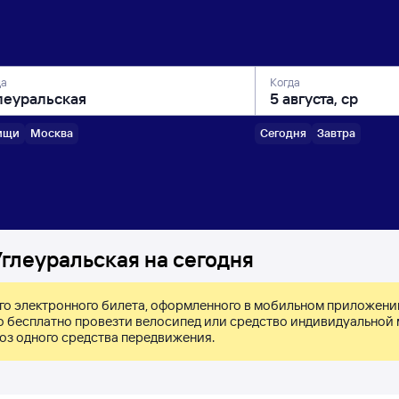
да
Когда
ищи
Москва
Сегодня
Завтра
глеуральская на сегодня
го электронного билета, оформленного в мобильном приложении 
бесплатно провезти велосипед или средство индивидуальной 
оз одного средства передвижения. 