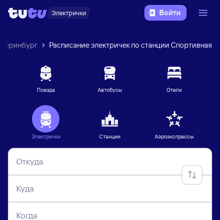
Войти
Электрички
атеринбург
Расписание электричек по станции Спортивная
Поезда
Автобусы
Отели
Электрички
Станции
Аэроэкспрессы
Откуда
Куда
Когда