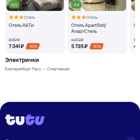
9,0
9,4
7,
Отель
Отель
Отель АйТи
Отель ApartStel/
От
АпартСтель
8 ⁠157 ⁠₽
6 ⁠372 ⁠₽
5 ⁠1
7 ⁠341 ⁠₽
5 ⁠735 ⁠₽
4 ⁠
-10%
-10%
Электрички
Екатеринбург Пасс. — Спортивная