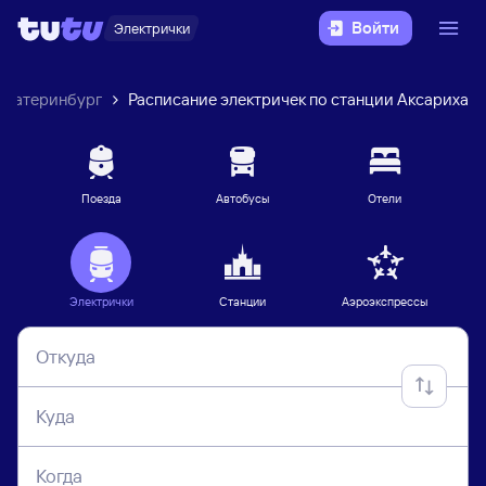
Войти
Электрички
Екатеринбург
Расписание электричек по станции Аксариха
Поезда
Автобусы
Отели
Электрички
Станции
Аэроэкспрессы
Откуда
Куда
Когда