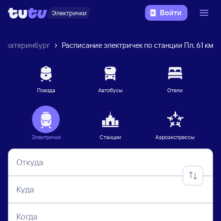
Войти
Электрички
Екатеринбург
Расписание электричек по станции Пл. 61 км
Поезда
Автобусы
Отели
Электрички
Станции
Аэроэкспрессы
Откуда
Куда
Когда