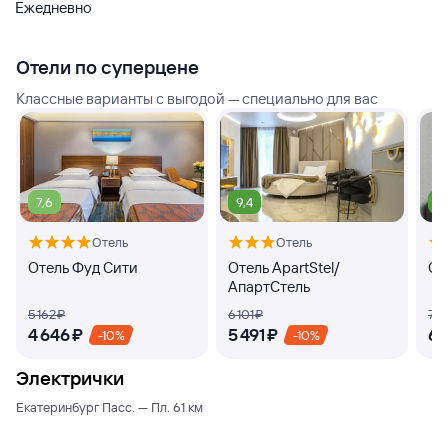
Ежедневно
Отели по суперцене
Классные варианты с выгодой — специально для вас
7,6
9,4
9
Отель
Отель
Отель Фуд Сити
Отель ApartStel/
От
АпартСтель
5 ⁠162 ⁠₽
6 ⁠101 ⁠₽
7 ⁠4
4 ⁠646 ⁠₽
5 ⁠491 ⁠₽
6 ⁠
-10%
-10%
Электрички
Екатеринбург Пасс. — Пл. 61 км