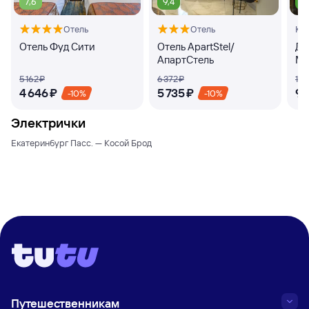
7,6
9,4
8
Отель
Отель
Кв
Отель Фуд Сити
Отель ApartStel/
Дз
АпартСтель
Ма
5 ⁠162 ⁠₽
6 ⁠372 ⁠₽
10 ⁠
4 ⁠646 ⁠₽
5 ⁠735 ⁠₽
9 ⁠
-10%
-10%
Электрички
Екатеринбург Пасс. — Косой Брод
Путешественникам