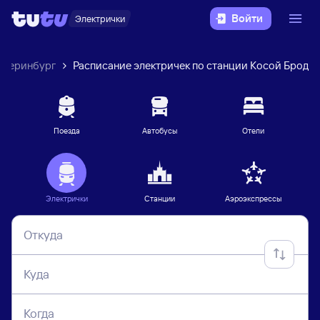
Войти
Электрички
атеринбург
Расписание электричек по станции Косой Брод
Поезда
Автобусы
Отели
Электрички
Станции
Аэроэкспрессы
Откуда
Куда
Когда