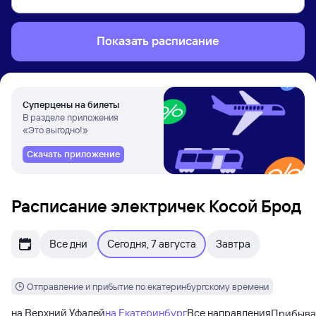
Показать расписание
Суперцены на билеты
В разделе приложения
«Это выгодно!»
Скачать приложение
Расписание электричек Косой Брод
Все дни
Сегодня, 7 августа
Завтра
Отправление и прибытие по екатеринбургскому времени
на Верхний Уфалей
на Екатеринбург
Все направления
Прибыв