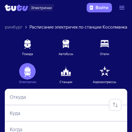
Войти
Электрички
атеринбург
Расписание электричек по станции Косолманка
Поезда
Автобусы
Отели
Электрички
Станции
Аэроэкспрессы
Откуда
Куда
Когда