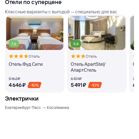
Отели по суперцене
Классные варианты с выгодой — специально для вас
7,6
9,4
9
Отель
Отель
Отель Фуд Сити
Отель ApartStel/
От
АпартСтель
5 ⁠162 ⁠₽
6 ⁠101 ⁠₽
7 ⁠4
4 ⁠646 ⁠₽
5 ⁠491 ⁠₽
6 ⁠
-10%
-10%
Электрички
Екатеринбург Пасс. — Косолманка