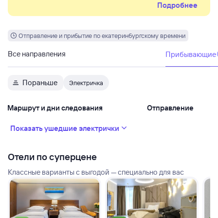
Подробнее
Пермской пригородной компании можно бесплатно
провезти велосипед или средство индивидуальной
мобильности. Один электронный билет даёт право на
бесплатный провоз одного средства передвижения.
Отправление и прибытие по екатеринбургскому времени
Все направления
Прибывающие
Пораньше
Электричка
Маршрут и дни следования
Отправление
Показать ушедшие электрички
Отели по суперцене
Классные варианты с выгодой — специально для вас