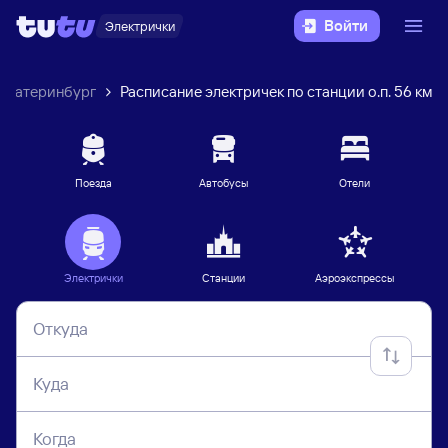
Войти
Электрички
Екатеринбург
Расписание электричек по станции о.п. 56 км
Поезда
Автобусы
Отели
Электрички
Станции
Аэроэкспрессы
Откуда
Куда
Когда