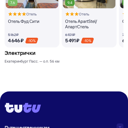
7,6
9,4
9
Отель
Отель
Отель Фуд Сити
Отель ApartStel/
От
АпартСтель
5 ⁠162 ⁠₽
6 ⁠101 ⁠₽
7 ⁠4
4 ⁠646 ⁠₽
5 ⁠491 ⁠₽
6 ⁠
-10%
-10%
Электрички
Екатеринбург Пасс. — о.п. 56 км
Путешественникам