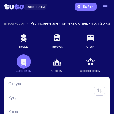
Войти
Электрички
Екатеринбург
Расписание электричек по станции о.п. 25 км
Поезда
Автобусы
Отели
Электрички
Станции
Аэроэкспрессы
Откуда
Куда
Когда