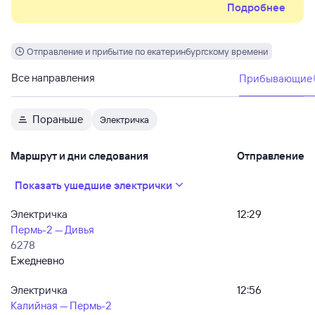
Подробнее
Пермской пригородной компании можно бесплатно
провезти велосипед или средство индивидуальной
мобильности. Один электронный билет даёт право на
бесплатный провоз одного средства передвижения.
Отправление и прибытие по екатеринбургскому времени
Все направления
Прибывающие
Пораньше
Электричка
Маршрут и дни следования
Отправление
Показать ушедшие электрички
Электричка
12:29
Пермь-2 — Дивья
6278
Ежедневно
Электричка
12:56
Калийная — Пермь-2