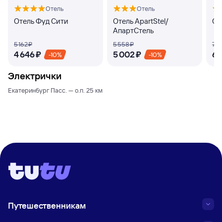
Отель
Отель
Отель Фуд Сити
Отель ApartStel/
От
АпартСтель
5 ⁠162 ⁠₽
5 ⁠558 ⁠₽
7 ⁠7
4 ⁠646 ⁠₽
5 ⁠002 ⁠₽
6 ⁠
-10%
-10%
Электрички
Екатеринбург Пасс. — о.п. 25 км
Путешественникам