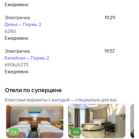
Ежедневно
Электричка
19:29
Дивья — Пермь-2
6283
Ежедневно
Электричка
19:57
Калийная — Пермь-2
6906/6275
Ежедневно
Отели по суперцене
Классные варианты с выгодой — специально для вас
7,6
9,4
9