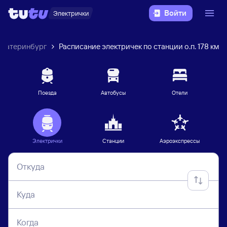
Войти
Электрички
Екатеринбург
Расписание электричек по станции о.п. 178 км
Поезда
Автобусы
Отели
Электрички
Станции
Аэроэкспрессы
Откуда
Куда
Когда