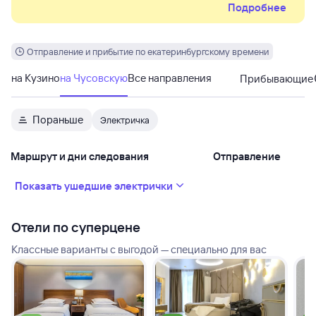
Подробнее
Пермской пригородной компании можно бесплатно
провезти велосипед или средство индивидуальной
мобильности. Один электронный билет даёт право на
бесплатный провоз одного средства передвижения.
Отправление и прибытие по екатеринбургскому времени
на Кузино
на Чусовскую
Все направления
Прибывающие
Пораньше
Электричка
Маршрут и дни следования
Отправление
Показать ушедшие электрички
Отели по суперцене
Классные варианты с выгодой — специально для вас