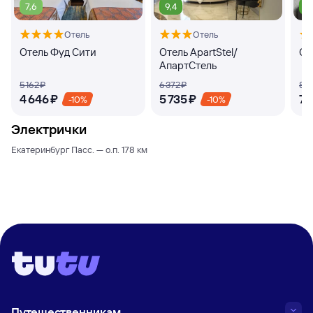
7,6
9,4
9
Отель
Отель
Отель Фуд Сити
Отель ApartStel/
От
АпартСтель
5 ⁠162 ⁠₽
6 ⁠372 ⁠₽
8 ⁠15
4 ⁠646 ⁠₽
5 ⁠735 ⁠₽
7 ⁠
-10%
-10%
Электрички
Екатеринбург Пасс. — о.п. 178 км
Путешественникам