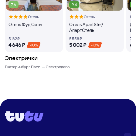
7,6
9,4
8
Отель
Отель
Кв
Отель Фуд Сити
Отель ApartStel/
Дз
АпартСтель
Ма
5 ⁠162 ⁠₽
5 ⁠558 ⁠₽
7 ⁠6
4 ⁠646 ⁠₽
5 ⁠002 ⁠₽
6 ⁠
-10%
-10%
Электрички
Екатеринбург Пасс. — Электродепо