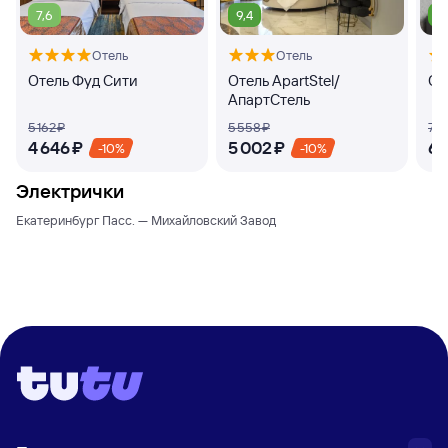
7,6
9,4
9
Отель
Отель
Отель Фуд Сити
Отель ApartStel/
От
АпартСтель
5 ⁠162 ⁠₽
5 ⁠558 ⁠₽
7 ⁠4
4 ⁠646 ⁠₽
5 ⁠002 ⁠₽
6 ⁠
-10%
-10%
Электрички
Екатеринбург Пасс. — Михайловский Завод