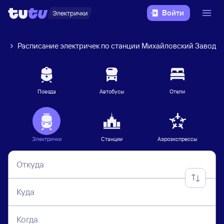
Войти
Электрички
рг
Расписание электричек по станции Михайловский Завод
Поезда
Автобусы
Отели
Электрички
Станции
Аэроэкспрессы
Откуда
Куда
Когда