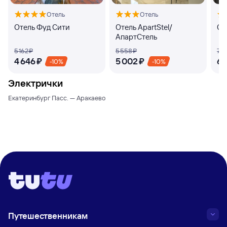
Отель
Отель
Отель Фуд Сити
Отель ApartStel/
От
АпартСтель
5 ⁠162 ⁠₽
5 ⁠558 ⁠₽
7 ⁠4
4 ⁠646 ⁠₽
5 ⁠002 ⁠₽
6 ⁠
-10%
-10%
Электрички
Екатеринбург Пасс. — Аракаево
Путешественникам