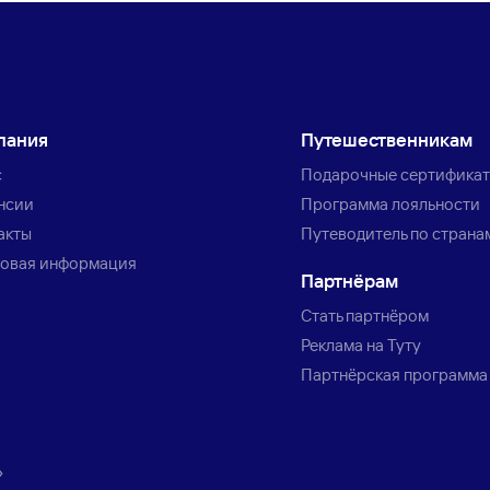
пания
Путешественникам
с
Подарочные сертифика
нсии
Программа лояльности
акты
Путеводитель по страна
овая информация
Партнёрам
Стать партнёром
Реклама на Туту
Партнёрская программа
»