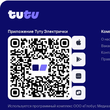
Приложение Туту Электрички
Ком
О на
Вака
Конт
Прав
Используется программный комплекс
ООО «Глобус Медиа