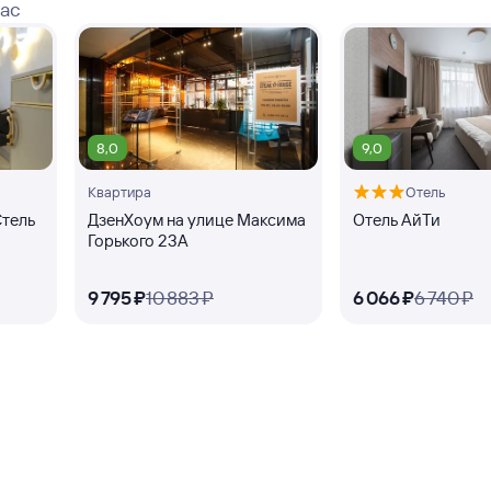
вас
8,0
9,0
Квартира
Отель
Стель
ДзенХоум на улице Максима
Отель АйТи
Горького 23А
9 ⁠795 ⁠₽
10 ⁠883 ⁠₽
6 ⁠066 ⁠₽
6 ⁠740 ⁠₽