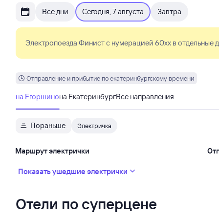
Все дни
Сегодня, 7 августа
Завтра
Электропоезда Финист с нумерацией 60xx в отдельные д
Отправление и прибытие по екатеринбургскому времени
на Егоршино
на Екатеринбург
Все направления
Пораньше
Электричка
Маршрут электрички
От
Показать ушедшие электрички
Отели по суперцене