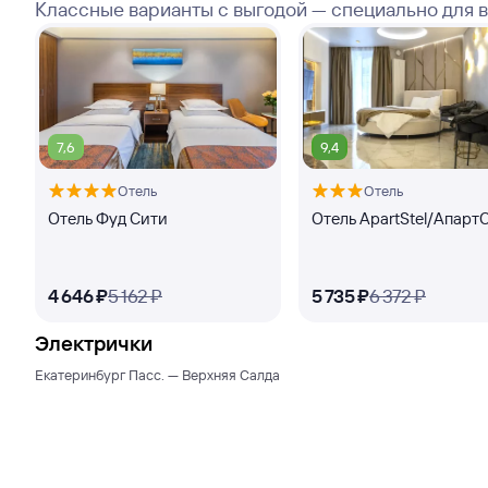
Классные варианты с выгодой — специально для 
7,6
9,4
Отель
Отель
Отель Фуд Сити
Отель ApartStel/Апарт
4 ⁠646 ⁠₽
5 ⁠162 ⁠₽
5 ⁠735 ⁠₽
6 ⁠372 ⁠₽
Электрички
Екатеринбург Пасс. — Верхняя Салда