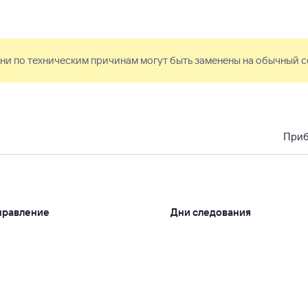
ни по техническим причинам могут быть заменены на обычный с
При
правление
Дни следования