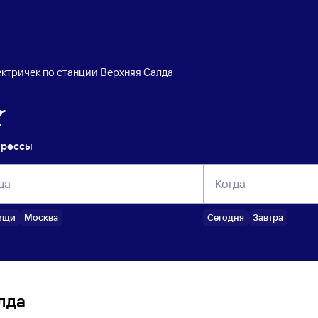
ктричек по станции Верхняя Салда
прессы
да
Когда
ищи
Москва
Сегодня
Завтра
лда