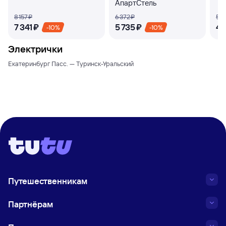
АпартСтель
8 ⁠157 ⁠₽
6 ⁠372 ⁠₽
5 ⁠1
7 ⁠341 ⁠₽
5 ⁠735 ⁠₽
4 ⁠
-10%
-10%
Электрички
Екатеринбург Пасс. — Туринск-Уральский
Путешественникам
Партнёрам