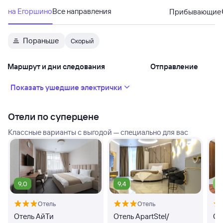
на Егоршино
Все направления
Прибывающие
Пораньше
Скорый
Маршрут и дни следования
Отправление
Показать ушедшие электрички
Отели по суперцене
Классные варианты с выгодой — специально для вас
9,0
9,4
7,
Отель
Отель
Отель АйТи
Отель ApartStel/
От