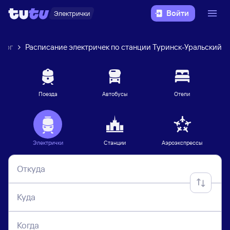
Войти
Электрички
бург
Расписание электричек по станции Туринск-Уральский
Поезда
Автобусы
Отели
Электрички
Станции
Аэроэкспрессы
Откуда
Куда
Когда