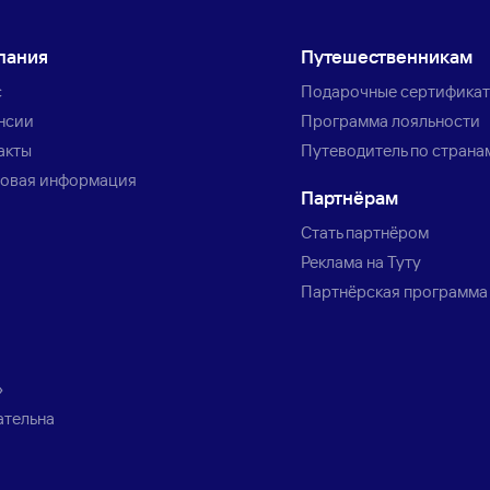
пания
Путешественникам
с
Подарочные сертифика
нсии
Программа лояльности
акты
Путеводитель по страна
овая информация
Партнёрам
Стать партнёром
Реклама на Туту
Партнёрская программа
»
ательна