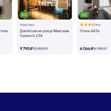
8,0
9,0
Квартира
Отель
Стель
ДзенХоум на улице Максима
Отель АйТи
Горького 23А
9 ⁠795 ⁠₽
10 ⁠883 ⁠₽
6 ⁠066 ⁠₽
6 ⁠740 ⁠₽