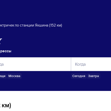
ктричек по станции Якшина (152 км)
прессы
да
Когда
ищи
Москва
Сегодня
Завтра
 км)