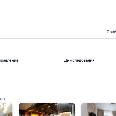
При
правление
Дни следования
вас