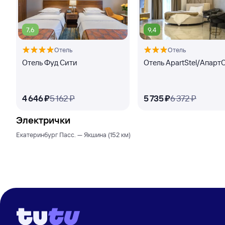
7,6
9,4
Отель
Отель
Отель Фуд Сити
Отель ApartStel/Апарт
4 ⁠646 ⁠₽
5 ⁠162 ⁠₽
5 ⁠735 ⁠₽
6 ⁠372 ⁠₽
Электрички
Екатеринбург Пасс. — Якшина (152 км)