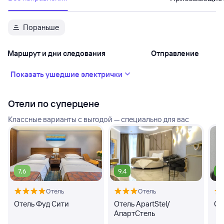
Пораньше
Маршрут и дни следования
Отправление
Показать ушедшие электрички
Отели по суперцене
Классные варианты с выгодой — специально для вас
7,6
9,4
9
Отель
Отель
Отель Фуд Сити
Отель ApartStel/
От
АпартСтель