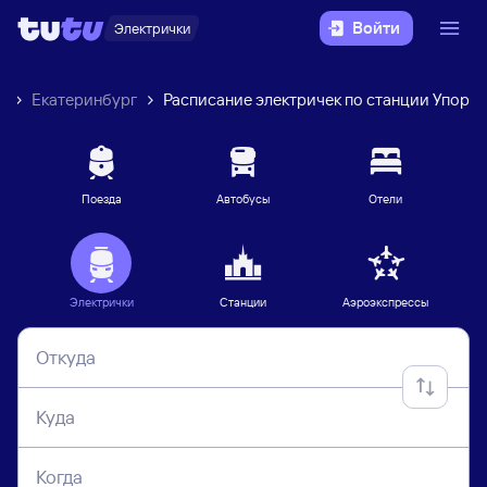
Войти
Электрички
к
Екатеринбург
Расписание электричек по станции Упор
Поезда
Автобусы
Отели
Электрички
Станции
Аэроэкспрессы
Откуда
Куда
Когда