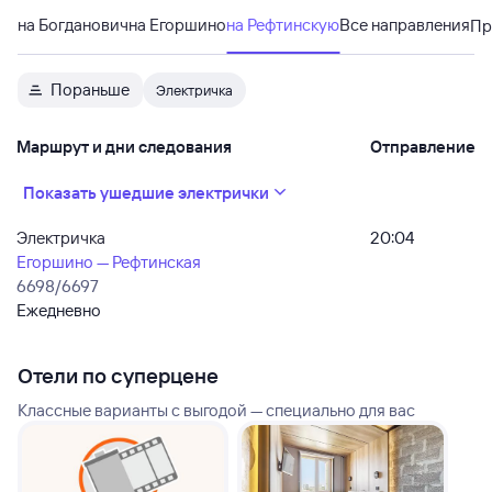
на Богданович
на Егоршино
на Рефтинскую
Все направления
Пр
Пораньше
Электричка
Маршрут и дни следования
Отправление
Показать ушедшие электрички
Электричка
20:04
Егоршино — Рефтинская
6698/6697
Ежедневно
Отели по суперцене
Классные варианты с выгодой — специально для вас