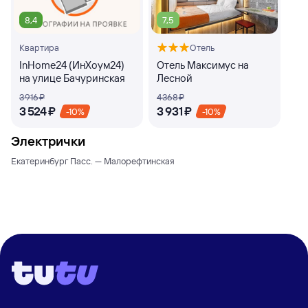
8,4
7,5
Квартира
Отель
InHome24 (ИнХоум24)
Отель Максимус на
на улице Бачуринская
Лесной
3 ⁠916 ⁠₽
4 ⁠368 ⁠₽
3 ⁠524 ⁠₽
3 ⁠931 ⁠₽
-10%
-10%
Электрички
Екатеринбург Пасс. — Малорефтинская