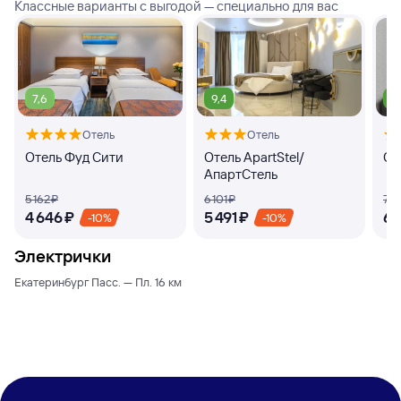
Классные варианты с выгодой — специально для вас
7,6
9,4
9
Отель
Отель
Отель Фуд Сити
Отель ApartStel/
От
АпартСтель
5 ⁠162 ⁠₽
6 ⁠101 ⁠₽
7 ⁠4
4 ⁠646 ⁠₽
5 ⁠491 ⁠₽
6 ⁠
-10%
-10%
Электрички
Екатеринбург Пасс. — Пл. 16 км