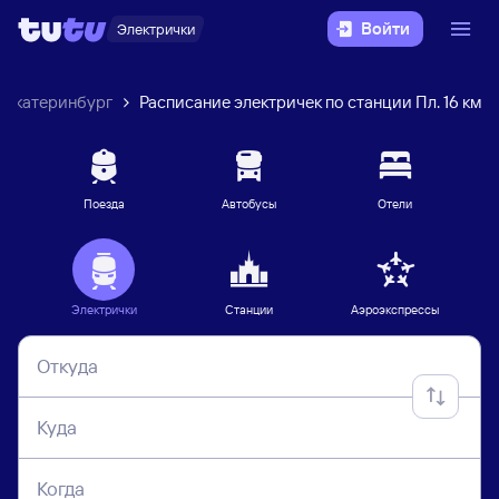
Войти
Электрички
Екатеринбург
Расписание электричек по станции Пл. 16 км
Поезда
Автобусы
Отели
Электрички
Станции
Аэроэкспрессы
Откуда
Куда
Когда