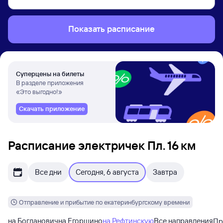
Показать расписание
Суперцены на билеты
В разделе приложения
«Это выгодно!»
Скачать приложение
Расписание электричек Пл. 16 км
Все дни
Сегодня, 6 августа
Завтра
Отправление и прибытие по екатеринбургскому времени
на Богданович
на Егоршино
на Рефтинскую
Все направления
Пр