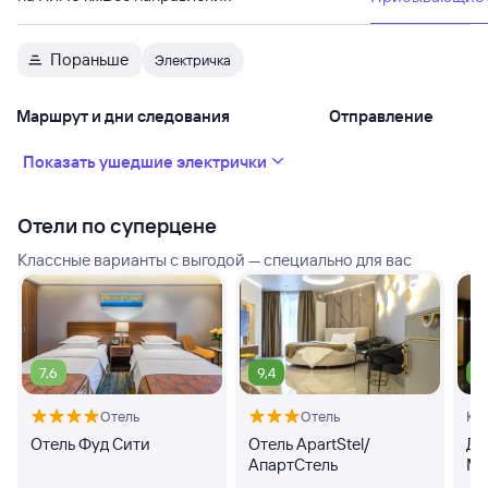
Пораньше
Электричка
Маршрут и дни следования
Отправление
Показать ушедшие электрички
Отели по суперцене
Классные варианты с выгодой — специально для вас
7,6
9,4
8
Отель
Отель
Кв
Отель Фуд Сити
Отель ApartStel/
Дз
АпартСтель
Ма