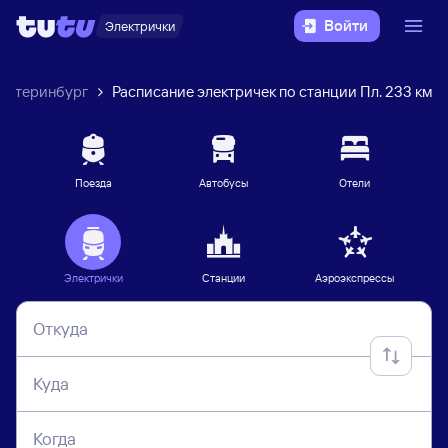
Войти
Электрички
катеринбург
Расписание электричек по станции Пл. 233 км
Поезда
Автобусы
Отели
Электрички
Станции
Аэроэкспрессы
Откуда
Куда
Когда