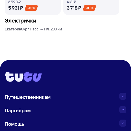
6 ⁠590 ⁠₽
4 ⁠131 ⁠₽
5 ⁠931 ⁠₽
3 ⁠718 ⁠₽
-10%
-10%
Электрички
Екатеринбург Пасс. — Пл. 233 км
Путешественникам
Партнёрам
Помощь