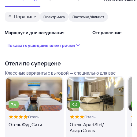
Пораньше
Электричка
Ласточка/Финист
Маршрут и дни следования
Отправление
Показать ушедшие электрички
Отели по суперцене
Классные варианты с выгодой — специально для вас
7,6
9,4
9
Отель
Отель
Отель Фуд Сити
Отель ApartStel/
От
АпартСтель