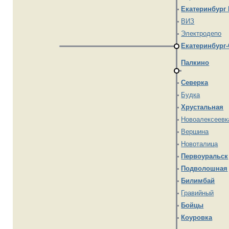
Екатеринбург 
ВИЗ
Электродепо
Екатеринбург
Палкино
Северка
Будка
Хрустальная
Новоалексеевк
Вершина
Новоталица
Первоуральск
Подволошная
Билимбай
Гравийный
Бойцы
Коуровка