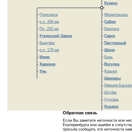
Кузино
Плюсниха
Меркитасиха
о.п. 204 км
Сабик
Пл. 202 км
Берлога
Уткинский Завод
Сарга
Вырубки
Пастушный
о.п. 178 км
Шаля
Илим
Бизь
Харенки
Вогулка
Унь
Козьял
Шамары
Нижняя Баская 
Шутём
Глухарь
Кордон
Обратная связь
Если Вы заметите неточности или нес
Екатеринбурга или ошибки в сопутст
просьба сообщить эти неточности на